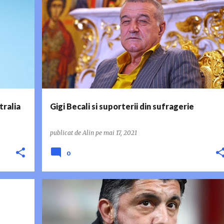
FCSB
GIGI BECALI
tralia
Gigi Becali si suporterii din sufragerie
publicat de
Alin
pe
mai 17, 2021
0
GENNARO GATTUSO
SAN SIRO