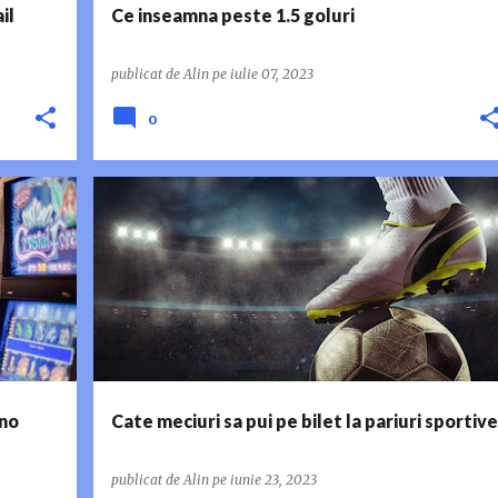
il
Ce inseamna peste 1.5 goluri
publicat de
Alin
pe
iulie 07, 2023
0
CATE MECIURI PE BILET
FOTBAL
PARIURI SPORTIVE
+
TENIS
ino
Cate meciuri sa pui pe bilet la pariuri sportive
publicat de
Alin
pe
iunie 23, 2023