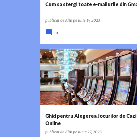
i
Cum sa stergi toate e-mailurile din Gma
publicat de
Alin
pe
iulie 14, 2023
0
GHID
JOCURILE DE NOROC
PREMII SPECIALE
Ghid pentru Alegerea Jocurilor de Caz
Online
publicat de
Alin
pe
iunie 27, 2023