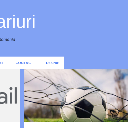
Treceți la conținutul principal
riuri
n Romania
EI
CONTACT
DESPRE
PESTE 0.5 GOLURI
PESTE 1.5 GOLURI
PESTE 2.5 GOLURI