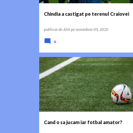
Chindia a castigat pe terenul Craiovei
publicat de
Alin
pe
noiembrie 09, 2020
0
FOTBAL AMATOR
Cand o sa jucam iar fotbal amator?