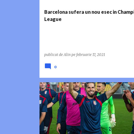
Barcelona sufera un nou esec in Champ
League
publicat de
Alin
pe
februarie 17, 2021
0
CHINDIA