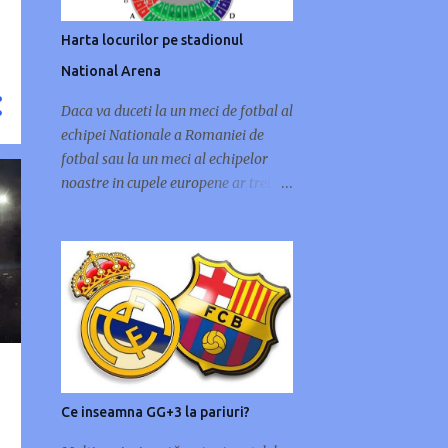
Harta locurilor pe stadionul
National Arena
Daca va duceti la un meci de fotbal al
echipei Nationale a Romaniei de
fotbal sau la un meci al echipelor
noastre in cupele europene ar trebui
sa stiti harta locurilor pe stadionul
National Arena. Locurile pentru
spectatori sunt impartite pe mai
multe categorii: VIP(cele mai bune
locuri), categoria 1(tribuna cu
locurile aflate cel mai aproape de
gazon), categoria 2-a(locurile aflate
in inelul 2 al stadionului, dar la
tribuna) si categoria a 3-a si a 4-a
Ce inseamna GG+3 la pariuri?
care se afla in peluze. National Arena
- Schema locuri stadion Peluza I