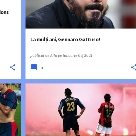
ions
La mulți ani, Gennaro Gattuso!
publicat de
Alin
pe
ianuarie 09, 2021
0
DERBY DELLA MADONNINA