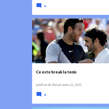
0
BREAK IN TENIS
IVO KARLOVIC
JOHN ISNER
MILOS RAONIC
Ce este break la tenis
publicat de
Alin
pe
iunie 22, 2023
0