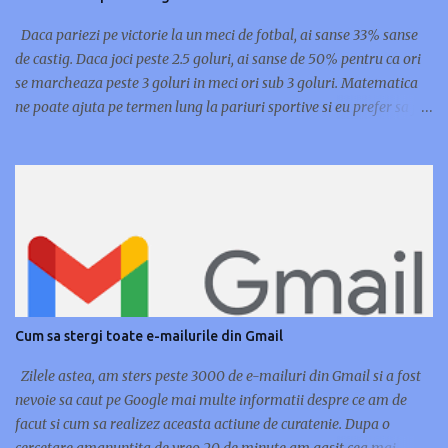
Poarta O, Poarta L, Poarta K Tribuna II Est - intrare Str. Socului
(Bilete Categoria 1, Categorie 2) - acces Poarta D, Poar...
Daca pariezi pe victorie la un meci de fotbal, ai sanse 33% sanse
de castig. Daca joci peste 2.5 goluri, ai sanse de 50% pentru ca ori
se marcheaza peste 3 goluri in meci ori sub 3 goluri. Matematica
ne poate ajuta pe termen lung la pariuri sportive si eu prefer sa joc
pe goluri marcate pentru ca pot sa castig si in minutele de
prelungiri. Ce inseamna peste 1.5 goluri? Daca risti bani la pariuri
peste 1.5 goluri, castigi daca se marcheaza minim 2 goluri in meci,
adica 1-1, 2-0, 0-2, 2-1, 3-1 etc. Pierzi acest pariu daca scorul final e
0-0, 1-0 sau 0-1. E destul de simplu de inteles. Daca tot am lamurit
problema cu peste 1.5 goluri, o sa va prezint mai jos si alte pariuri
pe goluri marcate. Peste 0.5 goluri - Castigi acest pariu daca se
inscrie cel putin 1 gol in meci si il pierzi daca se termina cu scor alb,
adica 0-0. Peste 2.5 goluri - Ai facut bani la pariuri daca ai pariat
Cum sa stergi toate e-mailurile din Gmail
peste 2.5 goluri daca scorul final este 2-1, 3-0, 2-2, 3-1, 3-2, 4-0, 4-1,
4-2, 3-3, 3-4 ...
Zilele astea, am sters peste 3000 de e-mailuri din Gmail si a fost
nevoie sa caut pe Google mai multe informatii despre ce am de
facut si cum sa realizez aceasta actiune de curatenie. Dupa o