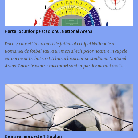
Harta locurilor pe stadionul National Arena
Daca va duceti la un meci de fotbal al echipei Nationale a
Romaniei de fotbal sau la un meci al echipelor noastre in cupele
europene ar trebui sa stiti harta locurilor pe stadionul National
Arena. Locurile pentru spectatori sunt impartite pe mai multe
categorii: VIP(cele mai bune locuri), categoria 1(tribuna cu locurile
aflate cel mai aproape de gazon), categoria 2-a(locurile aflate in
inelul 2 al stadionului, dar la tribuna) si categoria a 3-a si a 4-a
care se afla in peluze. National Arena - Schema locuri stadion
Peluza I Nord - intrare Str. Pierre de Coubertin (Bilete Categorie 3
si Categorie 4) - acces Poarta H si Poarta G Peluza II Sud - intrare
Bd. Basarabia (Bilete Categorie 3 si Categorie 4) - acces Poarta B si
Poarta C Tribuna I Vest - intrare Str. Mr. Coravu (Bilete Categorie
1, Categorie 2 si VIP) - acces Poarta A, Poarta J, Poarta M, Poarta N,
Ce inseamna peste 1.5 goluri