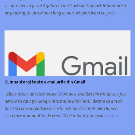
se marcheaza peste 3 goluri in meci ori sub 3 goluri. Matematica
ne poate ajuta pe termen lung la pariuri sportive si eu prefer sa joc
pe goluri marcate pentru ca pot sa castig si in minutele de
prelungiri. Ce inseamna peste 1.5 goluri? Daca risti bani la pariuri
peste 1.5 goluri, castigi daca se marcheaza minim 2 goluri in meci,
adica 1-1, 2-0, 0-2, 2-1, 3-1 etc. Pierzi acest pariu daca scorul final e
0-0, 1-0 sau 0-1. E destul de simplu de inteles. Daca tot am lamurit
problema cu peste 1.5 goluri, o sa va prezint mai jos si alte pariuri
pe goluri marcate. Peste 0.5 goluri - Castigi acest pariu daca se
inscrie cel putin 1 gol in meci si il pierzi daca se termina cu scor alb,
adica 0-0. Peste 2.5 goluri - Ai facut bani la pariuri daca ai pariat
Cum sa stergi toate e-mailurile din Gmail
peste 2.5 goluri daca scorul final este 2-1, 3-0, 2-2, 3-1, 3-2, 4-0, 4-1,
4-2, 3-3, 3-4 ...
Zilele astea, am sters peste 3000 de e-mailuri din Gmail si a fost
nevoie sa caut pe Google mai multe informatii despre ce am de
facut si cum sa realizez aceasta actiune de curatenie. Dupa o
cercetare amanuntita de vreo 20 de minute am gasit cea mai
simpla metoda de a scapa de e-mailuri vechi de cativa ani. Dupa ce
ai intrat pe Gmail, in stanga sus ai o casuta pe care daca dai click