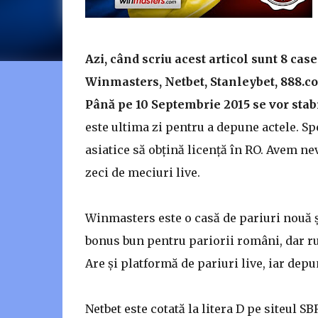
Azi, când scriu acest articol sunt 8 ca
Winmasters, Netbet, Stanleybet, 888.co
Până pe 10 Septembrie 2015 se vor stabil
este ultima zi pentru a depune actele. Sp
asiatice să obțină licență în RO. Avem ne
zeci de meciuri live.
Winmasters este o casă de pariuri nouă ș
bonus bun pentru pariorii români, dar ru
Are și platformă de pariuri live, iar depu
Netbet este cotată la litera D pe siteul