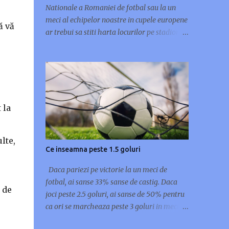
Nationale a Romaniei de fotbal sau la un
meci al echipelor noastre in cupele europene
ă vă
ar trebui sa stiti harta locurilor pe stadionul
National Arena. Locurile pentru spectatori
sunt impartite pe mai multe categorii:
VIP(cele mai bune locuri), categoria
1(tribuna cu locurile aflate cel mai aproape
de gazon), categoria 2-a(locurile aflate in
inelul 2 al stadionului, dar la tribuna) si
 la
categoria a 3-a si a 4-a care se afla in peluze.
National Arena - Schema locuri stadion
lte,
Peluza I Nord - intrare Str. Pierre de
Ce inseamna peste 1.5 goluri
Coubertin (Bilete Categorie 3 si Categorie 4)
- acces Poarta H si Poarta G Peluza II Sud -
Daca pariezi pe victorie la un meci de
intrare Bd. Basarabia (Bilete Categorie 3 si
fotbal, ai sanse 33% sanse de castig. Daca
 de
Categorie 4) - acces Poarta B si Poarta C
joci peste 2.5 goluri, ai sanse de 50% pentru
Tribuna I Vest - intrare Str. Mr. Coravu
ca ori se marcheaza peste 3 goluri in meci
(Bilete Categorie 1, Categorie 2 si VIP) -
ori sub 3 goluri. Matematica ne poate ajuta
acces Poarta A, Poarta J, Poarta M, Poarta N,