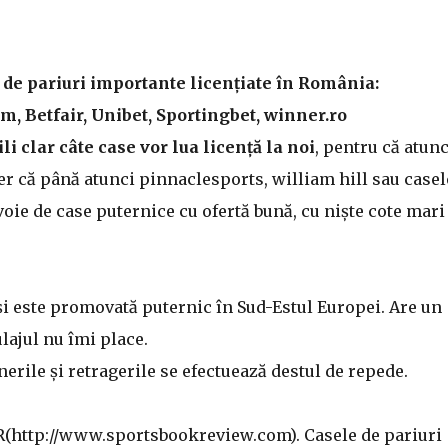
se de pariuri importante licențiate în România:
m, Betfair, Unibet, Sportingbet, winner.ro
i clar câte case vor lua licență la noi
, pentru că atunc
er că până atunci pinnaclesports, william hill sau casel
voie de case puternice cu ofertă bună, cu niște cote mari 
i este promovată puternic în Sud-Estul Europei. Are un
lajul nu îmi place.
nerile și retragerile se efectuează destul de repede.
 SBR(http://www.sportsbookreview.com). Casele de pariuri