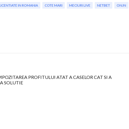
 LICENTIATE IN ROMANIA
COTE MARI
MECIURI LIVE
NETBET
ONJN
IMPOZITAREA PROFITULUI ATAT A CASELOR CAT SI A
LA SOLUTIE