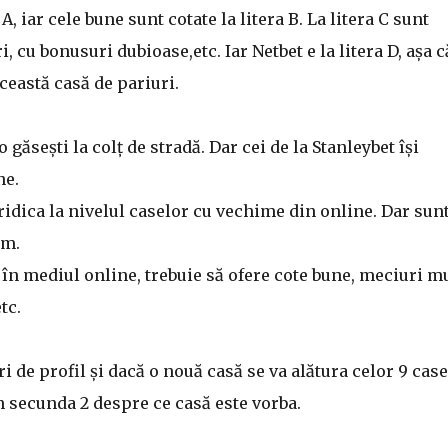
A, iar cele bune sunt cotate la litera B. La litera C sunt
, cu bonusuri dubioase,etc. Iar Netbet e la litera D, așa c
ceastă casă de pariuri.
 găsești la colț de stradă. Dar cei de la Stanleybet își
ne.
 ridica la nivelul caselor cu vechime din online. Dar sunt
um.
p în mediul online, trebuie să ofere cote bune, meciuri mu
tc.
ri de profil și dacă o nouă casă se va alătura celor 9 case
în secunda 2 despre ce casă este vorba.