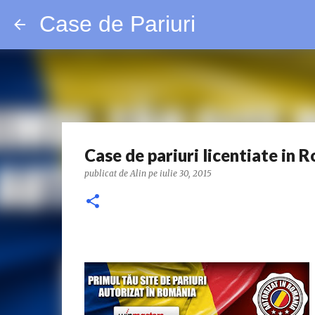
Case de Pariuri
Case de pariuri licentiate in 
publicat de
Alin
pe
iulie 30, 2015