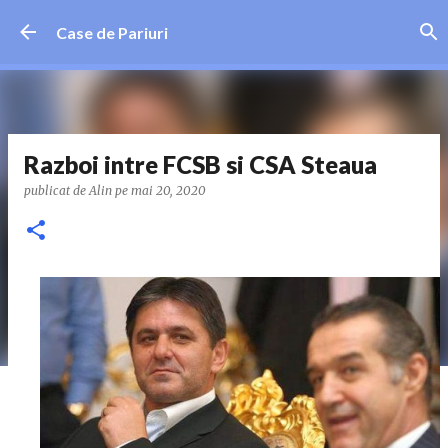
Treceți la conținutul principal
Case de Pariuri
Razboi intre FCSB si CSA Steaua
publicat de
Alin
pe
mai 20, 2020