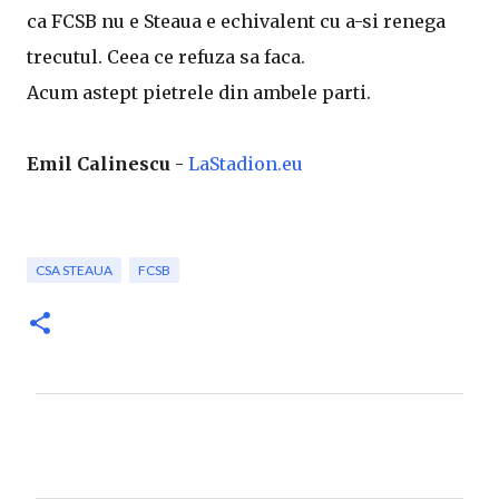
ca FCSB nu e Steaua e echivalent cu a-si renega
trecutul. Ceea ce refuza sa faca.
Acum astept pietrele din ambele parti.
Emil Calinescu
-
LaStadion.eu
CSA STEAUA
FCSB
C
o
m