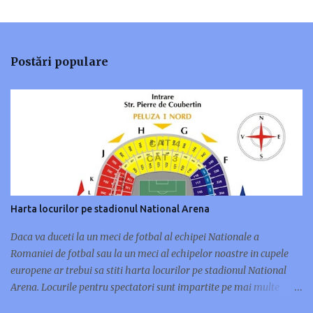
e
n
t
Postări populare
a
r
i
i
Harta locurilor pe stadionul National Arena
Daca va duceti la un meci de fotbal al echipei Nationale a
Romaniei de fotbal sau la un meci al echipelor noastre in cupele
europene ar trebui sa stiti harta locurilor pe stadionul National
Arena. Locurile pentru spectatori sunt impartite pe mai multe
categorii: VIP(cele mai bune locuri), categoria 1(tribuna cu locurile