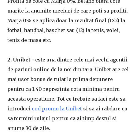
Profita de cote cu Marja 0%. Betano ofera cote
marite la anumite meciuri de care poti sa profiti.
Marja 0% se aplica doar la rezultat final (1X2) la
fotbal, handbal, baschet sau (12) la tenis, volei,
tenis de masa etc.
2. Unibet -
este una dintre cele mai vechi agentii
de pariuri online de la noi din tara. Unibet are cel
mai usor bonus de rulat la prima depunere
pentru ca 1.40 reprezinta cota minima pentru
aceasta operatiune. Tot ce trebuie sa faci este sa
introduci
cod promo la Unibet
si sa ai rabdare ca
sa termini rulajul pentru ca ai timp destul si
anume 30 de zile.