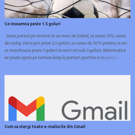
Bd. Basarabia (Bilete Categorie 3 si Categorie 4) - acces Poarta B si
Poarta C Tribuna I Vest - intrare Str. Mr. Coravu (Bilete Categorie
1, Categorie 2 si VIP) - acces Poarta A, Poarta J, Poarta M, Poarta N,
Ce inseamna peste 1.5 goluri
Poarta O, Poarta L, Poarta K Tribuna II Est - intrare Str. Socului
(Bilete Categoria 1, Categorie 2) - acces Poarta D, Poar...
Daca pariezi pe victorie la un meci de fotbal, ai sanse 33% sanse
de castig. Daca joci peste 2.5 goluri, ai sanse de 50% pentru ca ori
se marcheaza peste 3 goluri in meci ori sub 3 goluri. Matematica
ne poate ajuta pe termen lung la pariuri sportive si eu prefer sa joc
pe goluri marcate pentru ca pot sa castig si in minutele de
prelungiri. Ce inseamna peste 1.5 goluri? Daca risti bani la pariuri
peste 1.5 goluri, castigi daca se marcheaza minim 2 goluri in meci,
adica 1-1, 2-0, 0-2, 2-1, 3-1 etc. Pierzi acest pariu daca scorul final e
0-0, 1-0 sau 0-1. E destul de simplu de inteles. Daca tot am lamurit
problema cu peste 1.5 goluri, o sa va prezint mai jos si alte pariuri
pe goluri marcate. Peste 0.5 goluri - Castigi acest pariu daca se
inscrie cel putin 1 gol in meci si il pierzi daca se termina cu scor alb,
adica 0-0. Peste 2.5 goluri - Ai facut bani la pariuri daca ai pariat
Cum sa stergi toate e-mailurile din Gmail
peste 2.5 goluri daca scorul final este 2-1, 3-0, 2-2, 3-1, 3-2, 4-0, 4-1,