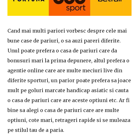
Cand mai multi pariori vorbesc despre cele mai
bune case de pariuri, o sa auzi pareri diferite.
Unul poate prefera o casa de pariuri care da
bonusuri mari la prima depunere, altul prefera o
agentie online care are multe meciuri live din
diferite sporturi, un parior poate prefera sa joace
mult pe goluri marcate handicap asiatic si cauta
o casa de pariuri care are aceste optiuni etc. Ar fi
bine sa alegi o casa de pariuri care are multe
optiuni, cote mari, retrageri rapide si se muleaza
pe stilul tau de a paria.