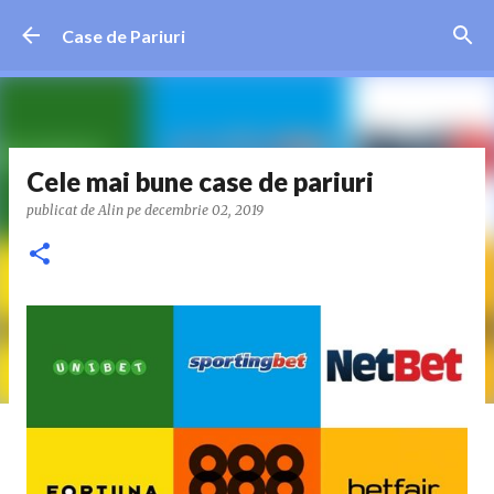
Treceți la conținutul principal
Case de Pariuri
Cele mai bune case de pariuri
publicat de
Alin
pe
decembrie 02, 2019