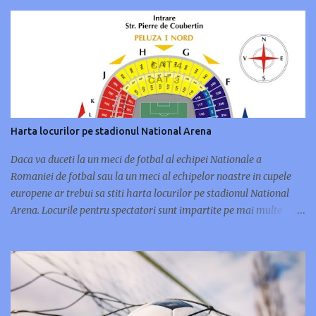
r
i
i
Harta locurilor pe stadionul National Arena
Daca va duceti la un meci de fotbal al echipei Nationale a
Romaniei de fotbal sau la un meci al echipelor noastre in cupele
europene ar trebui sa stiti harta locurilor pe stadionul National
Arena. Locurile pentru spectatori sunt impartite pe mai multe
categorii: VIP(cele mai bune locuri), categoria 1(tribuna cu locurile
aflate cel mai aproape de gazon), categoria 2-a(locurile aflate in
inelul 2 al stadionului, dar la tribuna) si categoria a 3-a si a 4-a
care se afla in peluze. National Arena - Schema locuri stadion
Peluza I Nord - intrare Str. Pierre de Coubertin (Bilete Categorie 3
si Categorie 4) - acces Poarta H si Poarta G Peluza II Sud - intrare