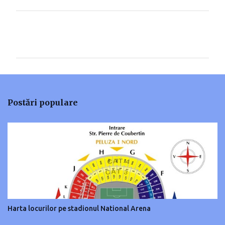
C
o
m
e
n
t
Postări populare
a
r
i
i
Harta locurilor pe stadionul National Arena