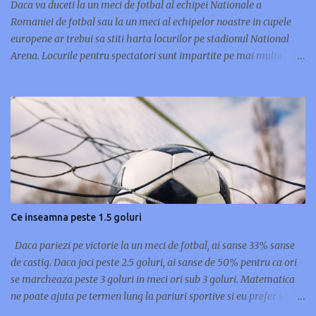
Daca va duceti la un meci de fotbal al echipei Nationale a
Romaniei de fotbal sau la un meci al echipelor noastre in cupele
europene ar trebui sa stiti harta locurilor pe stadionul National
Arena. Locurile pentru spectatori sunt impartite pe mai multe
categorii: VIP(cele mai bune locuri), categoria 1(tribuna cu locurile
aflate cel mai aproape de gazon), categoria 2-a(locurile aflate in
inelul 2 al stadionului, dar la tribuna) si categoria a 3-a si a 4-a
care se afla in peluze. National Arena - Schema locuri stadion
Peluza I Nord - intrare Str. Pierre de Coubertin (Bilete Categorie 3
si Categorie 4) - acces Poarta H si Poarta G Peluza II Sud - intrare
Bd. Basarabia (Bilete Categorie 3 si Categorie 4) - acces Poarta B si
Poarta C Tribuna I Vest - intrare Str. Mr. Coravu (Bilete Categorie
1, Categorie 2 si VIP) - acces Poarta A, Poarta J, Poarta M, Poarta N,
Ce inseamna peste 1.5 goluri
Poarta O, Poarta L, Poarta K Tribuna II Est - intrare Str. Socului
(Bilete Categoria 1, Categorie 2) - acces Poarta D, Poar...
Daca pariezi pe victorie la un meci de fotbal, ai sanse 33% sanse
de castig. Daca joci peste 2.5 goluri, ai sanse de 50% pentru ca ori
se marcheaza peste 3 goluri in meci ori sub 3 goluri. Matematica
ne poate ajuta pe termen lung la pariuri sportive si eu prefer sa joc
pe goluri marcate pentru ca pot sa castig si in minutele de