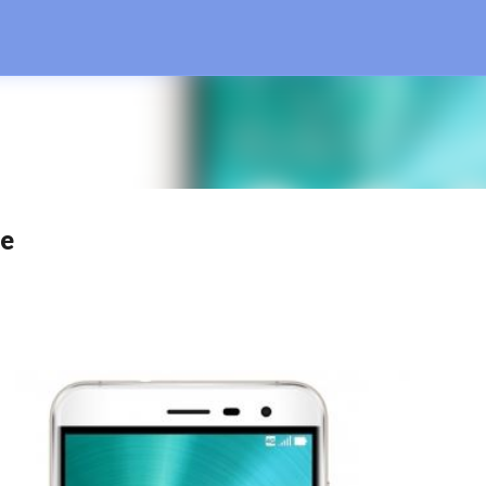
Treceți la conținutul principal
re