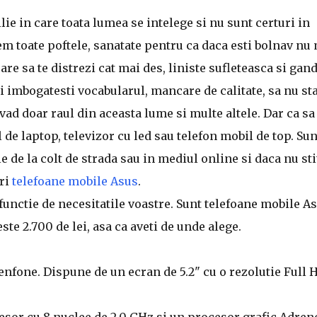
lie in care toata lumea se intelege si nu sunt certuri in
cem toate poftele, sanatate pentru ca daca esti bolnav nu
are sa te distrezi cat mai des, liniste sufleteasca si gan
 iti imbogatesti vocabularul, mancare de calitate, sa nu sta
ad doar raul din aceasta lume si multe altele. Dar ca sa 
l de laptop, televizor cu led sau telefon mobil de top. Sun
 de la colt de strada sau in mediul online si daca nu sti
uri
telefoane mobile Asus
.
functie de necesitatile voastre. Sunt telefoane mobile A
ste 2.700 de lei, asa ca aveti de unde alege.
nfone. Dispune de un ecran de 5.2" cu o rezolutie Full 
cesor cu 8 nuclee de 2.0 GHz si un procesor grafic Adren