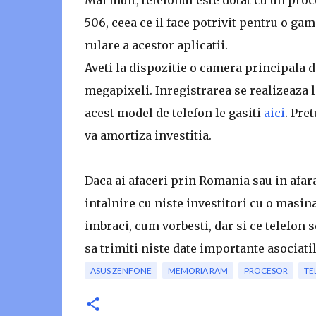
506, ceea ce il face potrivit pentru o g
rulare a acestor aplicatii.
Aveti la dispozitie o camera principala d
megapixeli. Inregistrarea se realizeaza l
acest model de telefon le gasiti
aici
. Pre
va amortiza investitia.
Daca ai afaceri prin Romania sau in afara
intalnire cu niste investitori cu o masin
imbraci, cum vorbesti, dar si ce telefon 
sa trimiti niste date importante asociatil
ASUS ZENFONE
MEMORIA RAM
PROCESOR
TE