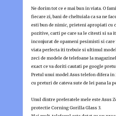
Ne dorim tot ce e mai bun in viata. O fami
fiecare zi, bani de cheltuiala ca sa ne fa
esti bun de nimic, prieteni apropiati cu c
pozitive, carti pe care sa le citesti si sa
inconjurat de opameni pesimisti si care v
viata perfecta iti trebuie si ultimul mode
zeci de modele de telefoane la magazinele
exact ce va doriti cautati pe google pret
Pretul unui model Asus telefon difera in 
cu preturi de cateva sute de lei pana la pe
Unul dintre preferatele mele este Asus Ze
protectie Corning Gorilla Glass 3.
Mai mult, telefonul este dotat cu un pro