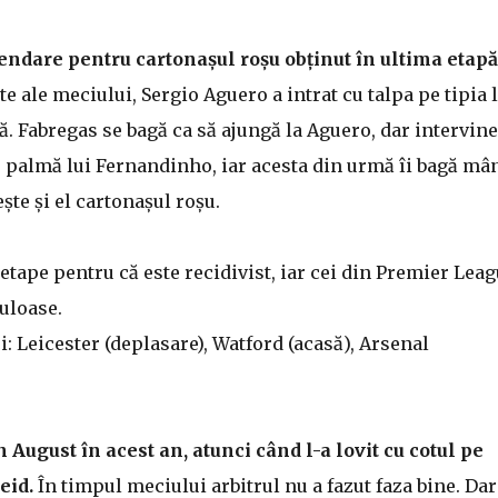
endare pentru cartonașul roșu obținut în ultima etapă
e ale meciului, Sergio Aguero a intrat cu talpa pe tipia l
lă. Fabregas se bagă ca să ajungă la Aguero, dar intervine
o palmă lui Fernandinho, iar acesta din urmă îi bagă mâ
ște și el cartonașul roșu.
etape pentru că este recidivist, iar cei din Premier Lea
uloase.
: Leicester (deplasare), Watford (acasă), Arsenal
August în acest an, atunci când l-a lovit cu cotul pe
eid.
În timpul meciului arbitrul nu a fazut faza bine. Dar