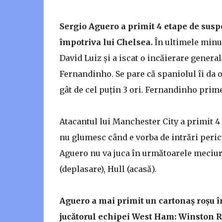
Sergio Aguero a primit 4 etape de susp
împotriva lui Chelsea.
În ultimele minut
David Luiz și a iscat o incăierare genera
Fernandinho. Se pare că spaniolul îi da 
gât de cel puțin 3 ori. Fernandinho prime
Atacantul lui Manchester City a primit 4 
nu glumesc când e vorba de intrări peric
Aguero nu va juca în următoarele meciuri
(deplasare), Hull (acasă).
Aguero a mai primit un cartonaș roșu în 
jucătorul echipei West Ham: Winston R