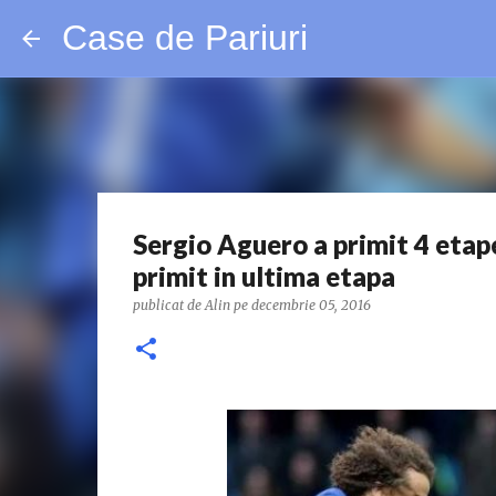
Case de Pariuri
Sergio Aguero a primit 4 etap
primit in ultima etapa
publicat de
Alin
pe
decembrie 05, 2016