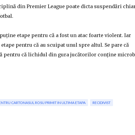
sciplină din Premier League poate dicta suspendări chiar
otbal.
uține etape pentru că a fost un atac foarte violent. Iar
7 etape pentru că au scuipat unul spre altul. Se pare că
ă pentru că lichidul din gura jucătorilor conține microb
ENTRU CARTONASUL ROSU PRIMIT IN ULTIMA ETAPA
RECIDIVIST