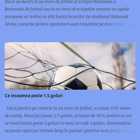
Daca va duceti la un meci de fotbal al echipei Nationale a
Romaniei de fotbal sau la un meci al echipelor noastre in cupele
europene ar trebui sa stiti harta locurilor pe stadionul National
Arena. Locurile pentru spectatori sunt impartite pe mai multe
categorii: VIP(cele mai bune locuri), categoria 1(tribuna cu locurile
aflate cel mai aproape de gazon), categoria 2-a(locurile aflate in
inelul 2 al stadionului, dar la tribuna) si categoria a 3-a si a 4-a
care se afla in peluze. National Arena - Schema locuri stadion
Peluza I Nord - intrare Str. Pierre de Coubertin (Bilete Categorie 3
si Categorie 4) - acces Poarta H si Poarta G Peluza II Sud - intrare
Bd. Basarabia (Bilete Categorie 3 si Categorie 4) - acces Poarta B si
Poarta C Tribuna I Vest - intrare Str. Mr. Coravu (Bilete Categorie
1, Categorie 2 si VIP) - acces Poarta A, Poarta J, Poarta M, Poarta N,
Ce inseamna peste 1.5 goluri
Poarta O, Poarta L, Poarta K Tribuna II Est - intrare Str. Socului
(Bilete Categoria 1, Categorie 2) - acces Poarta D, Poar...
Daca pariezi pe victorie la un meci de fotbal, ai sanse 33% sanse
de castig. Daca joci peste 2.5 goluri, ai sanse de 50% pentru ca ori
se marcheaza peste 3 goluri in meci ori sub 3 goluri. Matematica
ne poate ajuta pe termen lung la pariuri sportive si eu prefer sa joc
pe goluri marcate pentru ca pot sa castig si in minutele de