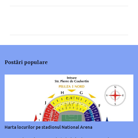
C
o
m
e
n
t
Postări populare
a
r
i
i
Harta locurilor pe stadionul National Arena