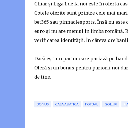
Chiar și Liga 1 de la noi este în oferta cas
Cotele oferite sunt printre cele mai mari d
bet365 sau pinnaclesports. Însă nu este 
euro și nu are meniul in limba română. R
verificarea identității. În câteva ore banii
Dacă ești un parior care pariază pe handic
Oferă și un bonus pentru pariorii noi da
de tine.
BONUS
CASA ASIATICA
FOTBAL
GOLURI
HA