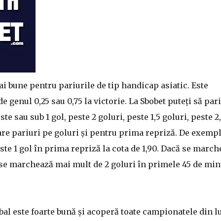
i bune pentru pariurile de tip handicap asiatic. Este
e genul 0,25 sau 0,75 la victorie. La Sbobet puteți să pari
e sau sub 1 gol, peste 2 goluri, peste 1,5 goluri, peste 2
ă are pariuri pe goluri și pentru prima repriză. De exempl
este 1 gol în prima repriză la cota de 1,90. Dacă se marc
ă se marchează mai mult de 2 goluri în primele 45 de min
tbal este foarte bună și acoperă toate campionatele din l